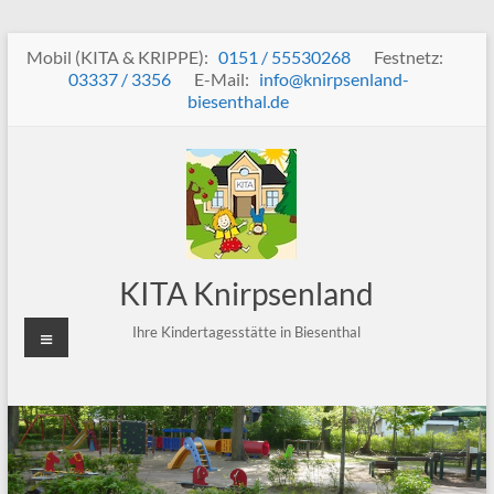
Zum
Mobil (KITA & KRIPPE):
0151 / 55530268
Festnetz:
Inhalt
03337 / 3356
E-Mail:
info@knirpsenland-
springen
biesenthal.de
KITA Knirpsenland
Menü
Ihre Kindertagesstätte in Biesenthal