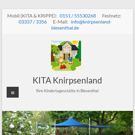
Zum
Mobil (KITA & KRIPPE):
0151 / 55530268
Festnetz:
Inhalt
03337 / 3356
E-Mail:
info@knirpsenland-
springen
biesenthal.de
KITA Knirpsenland
Menü
Ihre Kindertagesstätte in Biesenthal